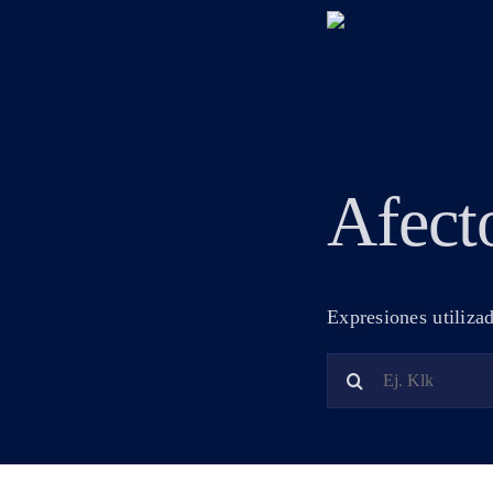
Skip
to
content
Afect
Expresiones utilizad
Search
for: