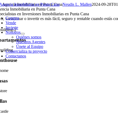
Skip
Agencia Inmobiliaria en Punta Cana
Neudis L. Mallen
2024-09-28T01
to
encia Inmobiliaria en Punta Cana
oggle
content
pecialistas en Inversiones Inmobiliarias en Punta Cana
avigation
Compra
ir, vacacionar o invertir es más fácil, seguro y rentable cuando estás co
Vende
Invierte
Nosotros
Quiénes somos
partamentos
Nuestros Agentes
Únete al Equipo
Comercializa tu proyecto
Contactanos
enthouse
asas
llas