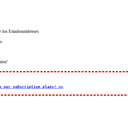
de los Estadounidenses
io
Cana!
k our subscription plans! >>