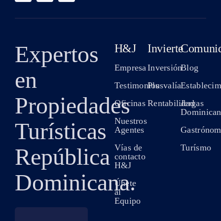
Expertos
H&J
Invierte
Comuni
Empresa
Inversión
Blog
en
Testimonios
Plusvalía
Establecim
Propiedades
Oficinas
Rentabilidad
Jergas
Dominican
Nuestros
Turísticas
Agentes
Gastrónom
Vías de
Turísmo
República
contacto
H&J
Dominicana.
Únete
al
Equipo