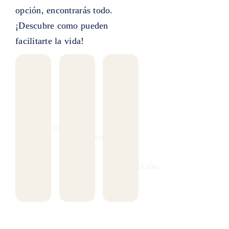
opción, encontrarás todo.
¡Descubre como pueden
facilitarte la vida!
+18295642514
No
Calle
publicado
camino
Teléfono
a
Correo
la
playa
Dirección