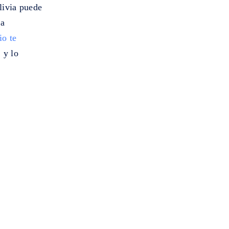
livia puede
ra
io te
 y lo