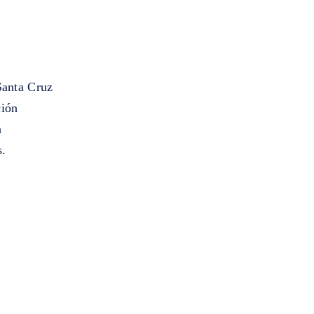
 Santa Cruz
ción
a
s.