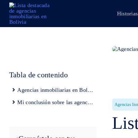
Skip
to
Historias
content
Tabla de contenido
Agencias inmobiliarias en Bolivia
Mi conclusión sobre las agencias de bienes raíces en Bolivia
Agencias Inm
Lis