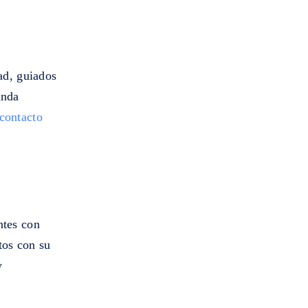
dad, guiados
inda
contacto
ntes con
tos con su
y