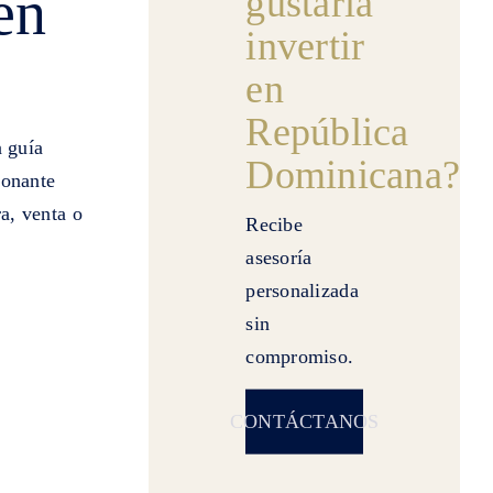
en
gustaría
invertir
en
República
a guía
Dominicana?
ionante
a, venta o
Recibe
asesoría
personalizada
sin
compromiso.
CONTÁCTANOS