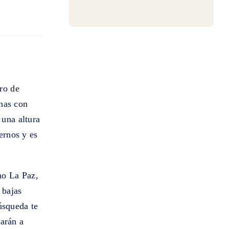
tro de
enas con
 una altura
ernos y es
mo La Paz,
 bajas
úsqueda te
darán a