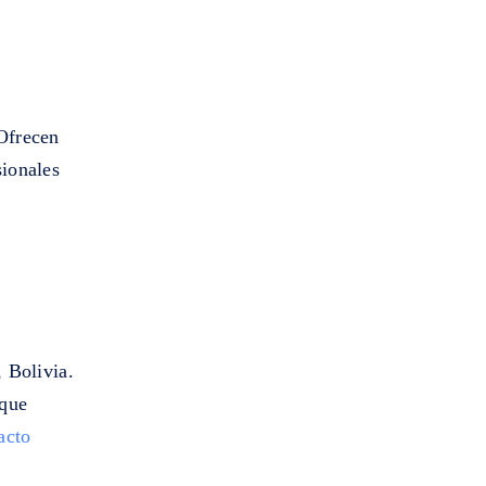
Ofrecen
sionales
 Bolivia.
 que
acto