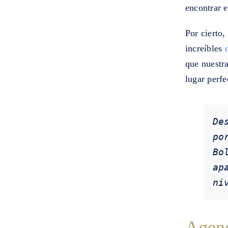
encontrar e
Por cierto
increíbles
que nuestr
lugar perfe
De
po
Bo
ap
ni
Agenc