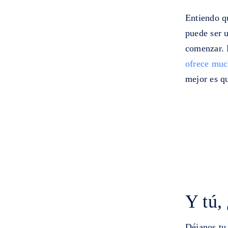
Entiendo q
puede ser 
comenzar. 
ofrece muc
mejor es qu
Y tú,
Déjanos tu