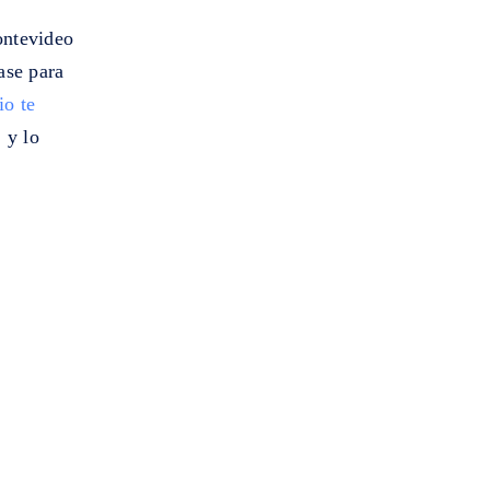
ontevideo
ase para
io te
 y lo