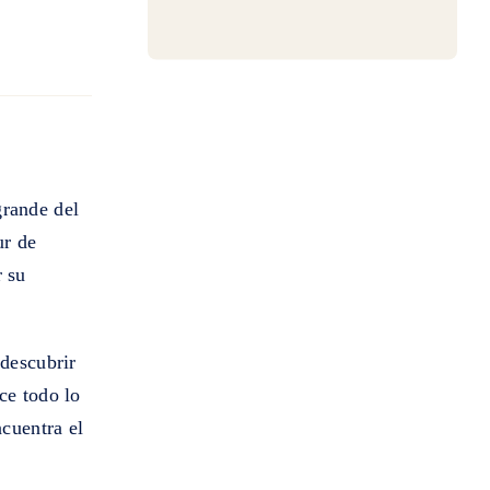
grande del
ur de
 su
 descubrir
e todo lo
cuentra el