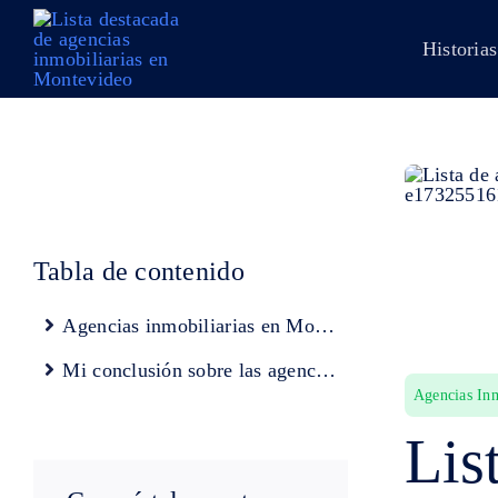
Skip
to
Historias
content
Tabla de contenido
Agencias inmobiliarias en Montevideo
Mi conclusión sobre las agencias de bienes raíces en Montevideo
Agencias Inm
Lis