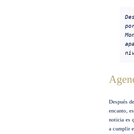
De
po
Mo
ap
ni
Agenc
Después de
encanto, es
noticia es 
a cumplir 