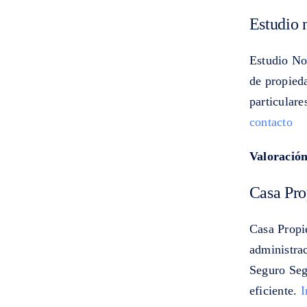
Estudio n
Estudio Not
de propied
particulare
contacto
Valoració
Casa Pro
Casa Propi
administra
Seguro Seg
eficiente.
I