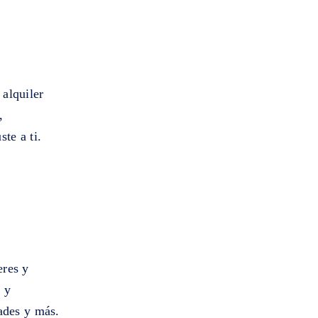
alquiler
,
te a ti.
eres y
 y
dades y más.