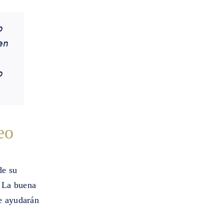
 
n 
 
eo
de su
? La buena
te ayudarán