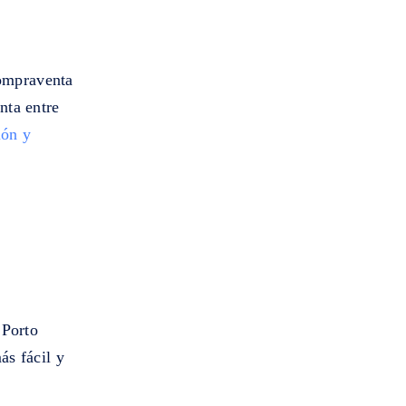
compraventa
nta entre
ión y
 Porto
ás fácil y