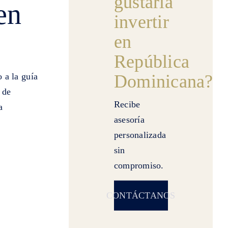
gustaría
en
invertir
en
República
Dominicana?
 a la guía
 de
Recibe
a
asesoría
personalizada
sin
compromiso.
CONTÁCTANOS