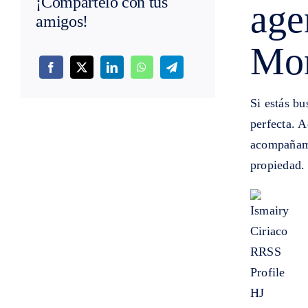
¡Compártelo con tus
age
amigos!
Mon
Si estás b
perfecta. A
acompañami
propiedad.