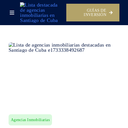
Skip
GUÍAS DE
to
Toggle
INVERSIÓN
content
Navigation
Historias de Clientes
Guías
Conoce
Pienso comprar
Agencias Inmobiliarias