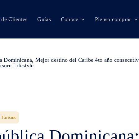
 de Clientes
Guías
Conoce
Pienso comprar
Turísmo
ública Dominicana