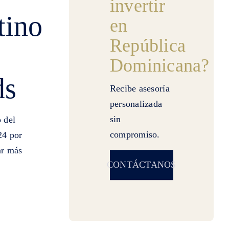
invertir
tino
en
República
Dominicana?
ds
Recibe asesoría
personalizada
sin
 del
compromiso.
24 por
ar más
CONTÁCTANOS