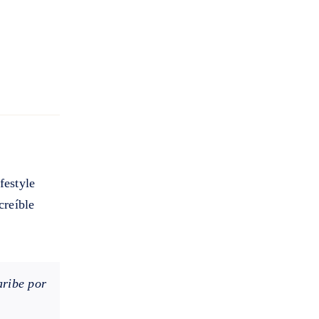
festyle
creíble
aribe por