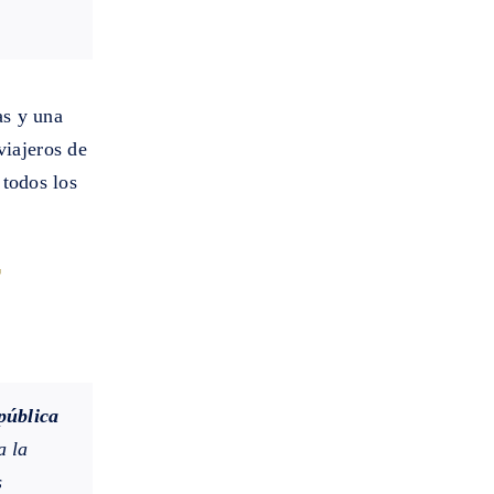
as y una
viajeros de
todos los
r
pública
a la
s