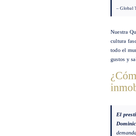
– Global 
Nuestra Qu
cultura fas
todo el mu
gustos y sa
¿Cómo
inmob
El prest
Dominic
demanda 