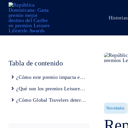
Skip
to
Historias
content
Tabla de contenido
¿Cómo este premio impacta el sector inmobiliario?
¿Qué son los premios Leisure Lifestyle Awards?
¿Cómo Global Travelers determina los ganadores?
Novedades
Rep