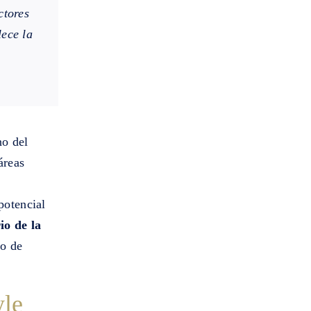
ctores
lece la
no del
áreas
potencial
io de la
co de
yle