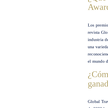
Awar
Los premio
revista Glo
industria d
una varieda
reconociend
el mundo de
¿Cómo
ganad
Global Trav