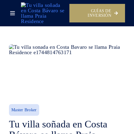
Skip
GUÍAS DE
to
Toggle
INVERSIÓN
content
Navigation
Historias de Clientes
Guías
Conoce
Pienso comprar
Master Broker
Tu villa soñada en Costa